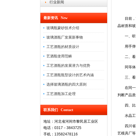
行业新闻
最新资讯 New
目前，市
晶材质和玻
玻璃瓶蒙砂技术介绍
一、听
玻璃酒瓶厂发展新事物
用手弹击
工艺酒瓶的材质设计
艺酒瓶使用范畴
二、看器
工艺酒瓶的发展潜力与优势
同等体积
工艺酒瓶瓶型设计的艺术内涵
三、看
选择玻璃酒瓶的四大原则
在同一光
工艺酒瓶加工处理
判断产品质
四、比
联系我们 Contact
水晶工艺
地址：河北省河间市黎民居工业区
四川省嘉艺
电话：0317－3843725
艺模具厂等
手机：13582478116