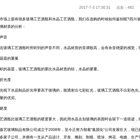
2017-7-3 17:30:31 点击：
482
场上面有很多玻璃工艺酒瓶和水晶工艺酒瓶，我们在选购的时候如何鉴别呢?四川省
璃材质的分析：
声音
玻璃工艺酒瓶时所听到的声音不同，水晶材质的音调较高，会有余音绕梁的感觉，
皿的重量
的器皿，玻璃工艺酒瓶的要比水晶材质的轻，水晶的要重。
折光度
线下水晶制品折光率要高于玻璃的，能透射出七彩虹光，玻璃工艺酒瓶不出彩色光。
量的优劣。
硬度
酒瓶比玻璃工艺酒瓶的硬度要大，因此用水晶去划玻璃的表面时会留下一道痕迹，
玻璃制品有限公司成立于2008年，至今正努力朝着“集团化”公司发展壮大，现已拥
多家子公司，并拥有一支从产品设计、开发、雕刻、制模、喷涂、烤花、电镀、生产