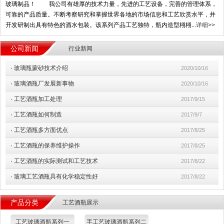
玻璃制品！ 我公司有雄厚的技术力量，先进的工艺设备，完善的管理体系，
可靠的产品质量。不断考察研究和掌握世界各地的市场信息和工艺欣赏水平，并
开发研制出具有特色的酒水包装。该系列产品工艺独特，瓶内造型栩栩...
详细>>
公司新闻
行业新闻
·
玻璃瓶蒙砂技术介绍
2020/10/16
·
玻璃酒瓶厂发展新事物
2020/10/16
·
工艺酒瓶加工处理
2017/9/15
·
工艺酒瓶如何制造
2017/9/7
·
工艺酒瓶多方面优点
2017/8/25
·
工艺酒瓶的保养维护操作
2017/8/25
·
工艺酒瓶的实际测试和工艺技术
2017/8/22
·
玻璃工艺酒瓶​具有化学稳定性好
2017/8/22
产品分类
工艺酒瓶展示
工艺玻璃酒瓶系列一
手工艺玻璃酒瓶系列二